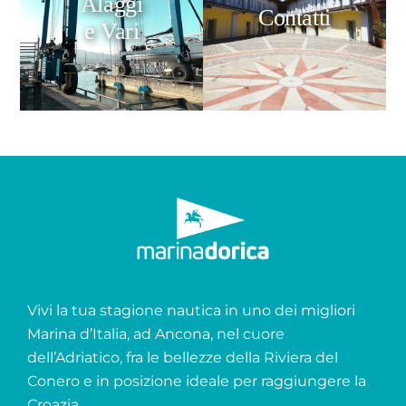
Alaggi
Contatti
e Vari
Vivi la tua stagione nautica in uno dei migliori
Marina d’Italia, ad Ancona, nel cuore
dell’Adriatico, fra le bellezze della Riviera del
Conero e in posizione ideale per raggiungere la
Croazia.