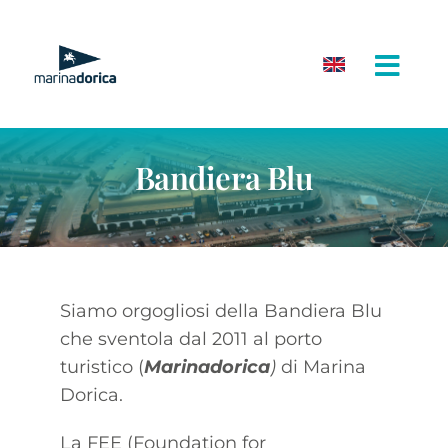
Salta
al
contenuto
Bandiera Blu
Siamo orgogliosi della Bandiera Blu
che sventola dal 2011 al porto
turistico (
Marinadorica
)
di Marina
Dorica.
La FEE (Foundation for