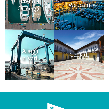
Prenota
Webcam
Ormeggio
Alaggi
Contatti
e Vari