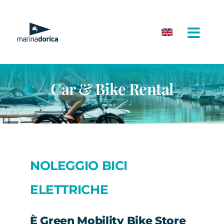
Salta
al
contenuto
Car & Bike Rental
NOLEGGIO BICI
ELETTRICHE
È Green Mobility Bike Store