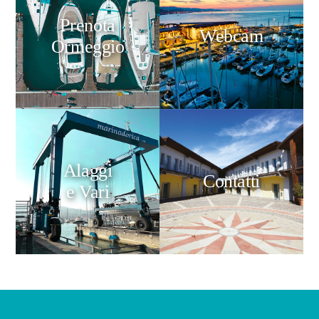
Prenota
Webcam
Ormeggio
Alaggi
Contatti
e Vari