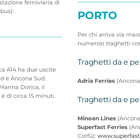
stazione ferroviaria di
 bus):
PORTO
Per chi arriva via mare
numerosi traghetti con 
Traghetti da e per
ica A14 ha due uscite
rd e Ancona Sud.
Adria Ferries
(Ancona
 Marina Dorica, il
è di circa 15 minuti.
Traghetti da e pe
Minoan Lines
(Ancona
Superfast Ferries
(Anc
Corfù):
www.superfas