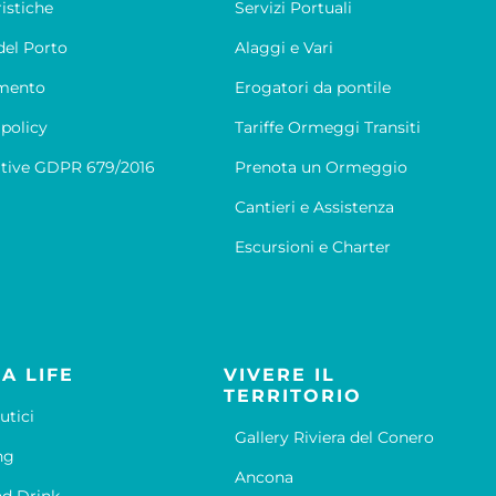
ristiche
Servizi Portuali
el Porto
Alaggi e Vari
mento
Erogatori da pontile
 policy
Tariffe Ormeggi Transiti
tive GDPR 679/2016
Prenota un Ormeggio
Cantieri e Assistenza
Escursioni e Charter
A LIFE
VIVERE IL
TERRITORIO
utici
Gallery Riviera del Conero
ng
Ancona
d Drink