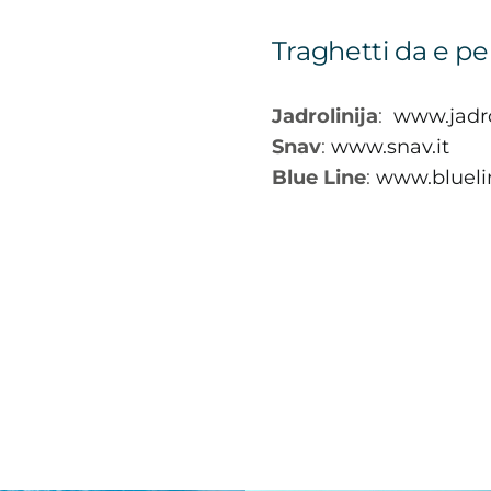
Traghetti da e pe
Jadrolinija
:
www.jadro
Snav
:
www.snav.it
Blue Line
:
www.blueli