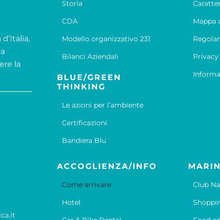
Storia
Caratte
CDA
Mappa d
d’Italia,
Modello organizzativo 231
Regola
la
Bilanci Aziendali
Privacy
ere la
Informa
BLUE/GREEN
THINKING
Le azioni per l’ambiente
Certificazioni
Bandiera Blu
ACCOGLIENZA/INFO
MARIN
Come arrivare
Club Na
Hotel
Shoppi
ca.it
Car & Bike Rental
Food an