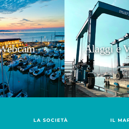
Webcam
Alaggi e V
LA SOCIETÀ
IL MA