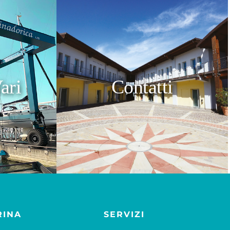
ari
Contatti
RINA
SERVIZI