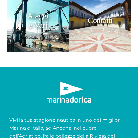
Alaggi
Contatti
e Vari
Vivi la tua stagione nautica in uno dei migliori
Marina d’Italia, ad Ancona, nel cuore
dell’Adriatico, fra le bellezze della Riviera del