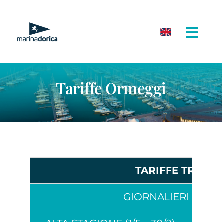
Salta
al
contenuto
Tariffe Ormeggi
TARIFFE TRANSIT
GIORNALIERI (EUR