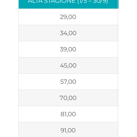
ALTA STAGIONE (1/5 – 30/9)
BA
29,00
34,00
39,00
45,00
57,00
70,00
81,00
91,00