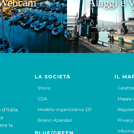
Webcam
Alaggi e V
LA SOCIETÀ
IL MA
Storia
Caratte
CDA
Mappa d
d’Italia,
Modello organizzativo 231
Regola
la
Bilanci Aziendali
Privacy
ere la
Informa
BLUE/GREEN