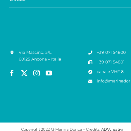
Via Mascino, 5/L
+39 071 54800
60125 Ancona – Italia
+39 071 54801
canale VHF 8
info@marinadori
Copyright 2022 @ Marina Dorica – Credits:
ADVcreativi