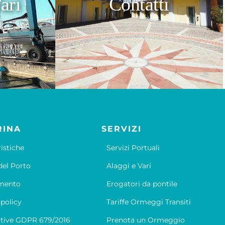
ari
Contatti
RINA
SERVIZI
ristiche
Servizi Portuali
el Porto
Alaggi e Vari
mento
Erogatori da pontile
 policy
Tariffe Ormeggi Transiti
tive GDPR 679/2016
Prenota un Ormeggio