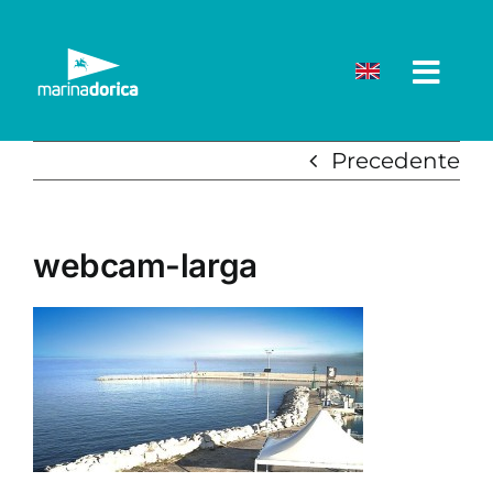
Salta
al
contenuto
Precedente
webcam-larga