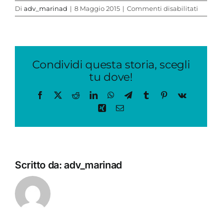
su
Di
adv_marinad
|
8 Maggio 2015
|
Commenti disabilitati
webca
larga
Condividi questa storia, scegli
tu dove!
Facebook
X
Reddit
LinkedIn
WhatsApp
Telegram
Tumblr
Pinterest
Vk
Xing
Email
Scritto da:
adv_marinad