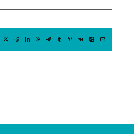
acebook
X
Reddit
LinkedIn
WhatsApp
Telegram
Tumblr
Pinterest
Vk
Xing
Email