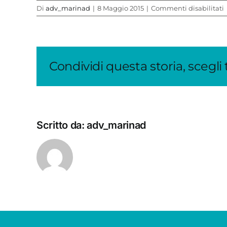
Di
adv_marinad
|
8 Maggio 2015
|
Commenti disabilitati
2
Condividi questa storia, scegli
Scritto da:
adv_marinad