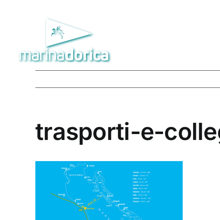
Salta
al
contenuto
trasporti-e-col