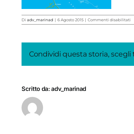
s
Di
adv_marinad
|
6 Agosto 2015
|
Commenti disabilitati
tr
e
c
p
m
Condividi questa storia, scegli
d
a
Scritto da:
adv_marinad