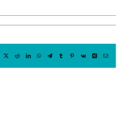
acebook
X
Reddit
LinkedIn
WhatsApp
Telegram
Tumblr
Pinterest
Vk
Xing
Email