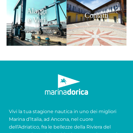
Alaggi
Contatti
e Vari
Vivi la tua stagione nautica in uno dei migliori
Marina d’Italia, ad Ancona, nel cuore
dell’Adriatico, fra le bellezze della Riviera del