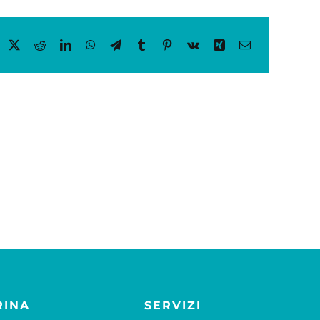
acebook
X
Reddit
LinkedIn
WhatsApp
Telegram
Tumblr
Pinterest
Vk
Xing
Email
RINA
SERVIZI