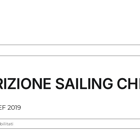
IZIONE SAILING CH
F 2019
su
ilitati
MODULO
DI