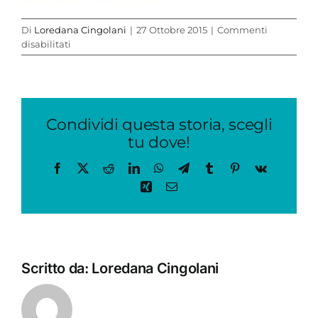
Di
Loredana Cingolani
|
27 Ottobre 2015
|
Commenti
su
disabilitati
orc
Condividi questa storia, scegli
tu dove!
Facebook
X
Reddit
LinkedIn
WhatsApp
Telegram
Tumblr
Pinterest
Vk
Xing
Email
Scritto da:
Loredana Cingolani