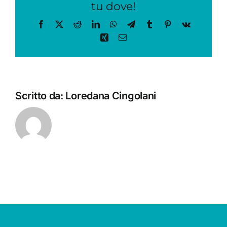
tu dove!
URBANI
Facebook
X
Reddit
LinkedIn
WhatsApp
Telegram
Tumblr
Pinterest
Vk
Xing
Email
Scritto da:
Loredana Cingolani