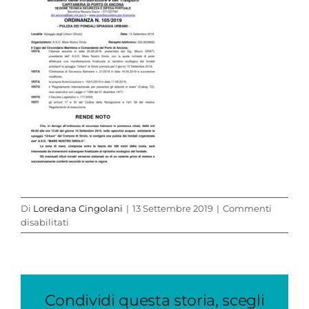
Di
Loredana Cingolani
|
13 Settembre 2019
|
Commenti
su
disabilitati
105-
2019
PULIZIA
DEI
FONDALI
Condividi questa storia, scegli
SPIAGGIA