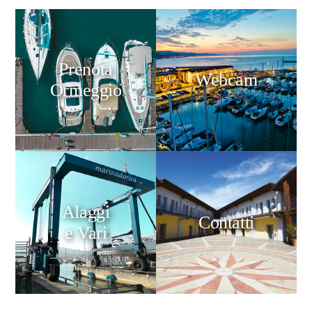
Prenota
Webcam
Ormeggio
Alaggi
Contatti
e Vari