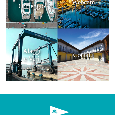
Webcam
Ormeggio
Alaggi
Contatti
e Vari