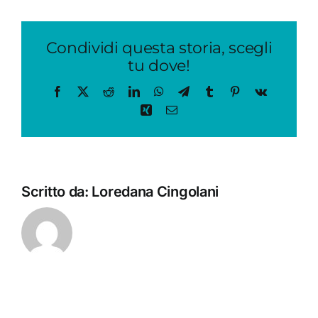
Condividi questa storia, scegli
tu dove!
Facebook
X
Reddit
LinkedIn
WhatsApp
Telegram
Tumblr
Pinterest
Vk
Xing
Email
Scritto da:
Loredana Cingolani