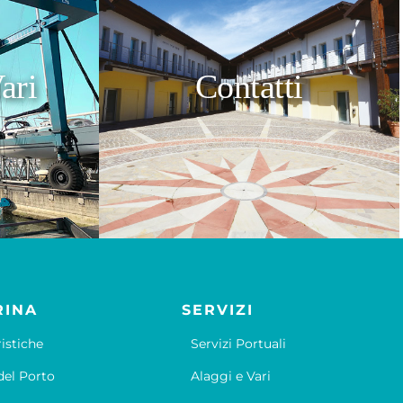
ari
Contatti
RINA
SERVIZI
ristiche
Servizi Portuali
el Porto
Alaggi e Vari