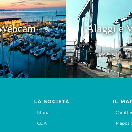
Webcam
Alaggi e V
LA SOCIETÀ
IL MA
Storia
Caratte
CDA
Mappa d