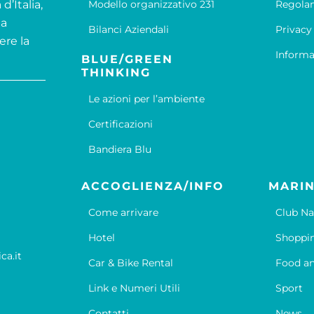
d’Italia,
Modello organizzativo 231
Regola
la
Bilanci Aziendali
Privacy
ere la
Informa
BLUE/GREEN
THINKING
Le azioni per l’ambiente
Certificazioni
Bandiera Blu
ACCOGLIENZA/INFO
MARIN
Come arrivare
Club Na
Hotel
Shoppi
ca.it
Car & Bike Rental
Food an
Link e Numeri Utili
Sport
Contatti
News