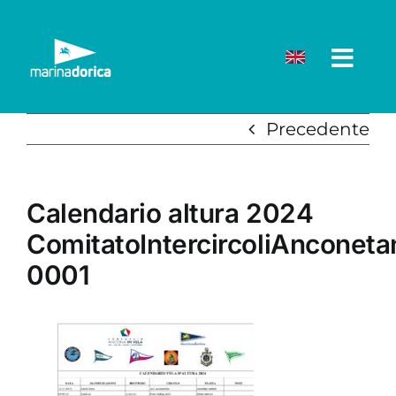
Salta
al
contenuto
Precedente
Calendario altura 2024
ComitatoIntercircoliAnconeta
0001