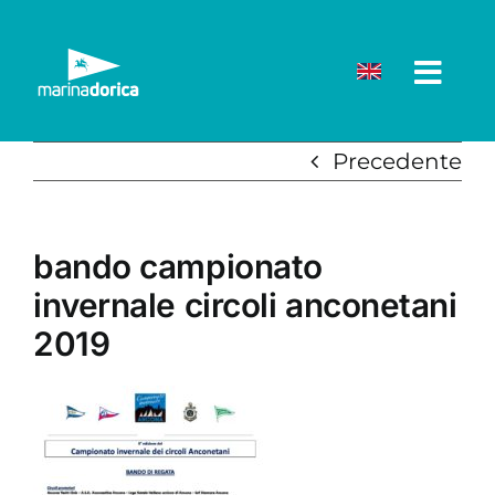
Salta
al
contenuto
Precedente
bando campionato
invernale circoli anconetani
2019