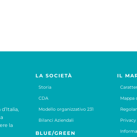
LA SOCIETÀ
IL MA
Storia
Caratte
CDA
Mappa d
d’Italia,
Modello organizzativo 231
Regola
la
Bilanci Aziendali
Privacy
ere la
Informa
BLUE/GREEN