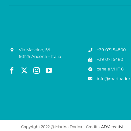
Via Mascino, 5/L
+39 071 54800
60125 Ancona – Italia
+39 071 54801
canale VHF 8
info@marinadori
Copyright 2022 @ Marina Dorica – Credits:
ADVcreativi