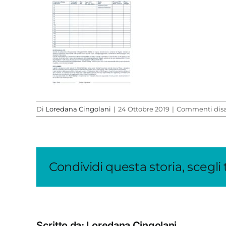
Di
Loredana Cingolani
|
24 Ottobre 2019
|
Commenti disab
Condividi questa storia, scegli
Scritto da:
Loredana Cingolani