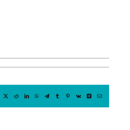
acebook
X
Reddit
LinkedIn
WhatsApp
Telegram
Tumblr
Pinterest
Vk
Xing
Email