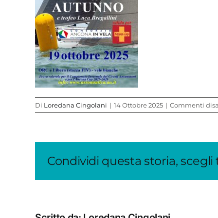
Di
Loredana Cingolani
|
14 Ottobre 2025
|
Commenti disab
Condividi questa storia, scegli
Scritto da:
Loredana Cingolani