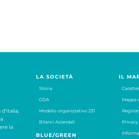
LA SOCIETÀ
IL MA
Storia
Caratte
CDA
Mappa d
d’Italia,
Modello organizzativo 231
Regola
la
Bilanci Aziendali
Privacy
ere la
Informa
BLUE/GREEN