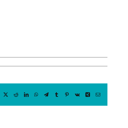
acebook
X
Reddit
LinkedIn
WhatsApp
Telegram
Tumblr
Pinterest
Vk
Xing
Email