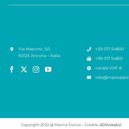
Via Mascino, 5/L
+39 071 54800
60125 Ancona – Italia
+39 071 54801
canale VHF 8
info@marinadori
Copyright 2022 @ Marina Dorica – Credits:
ADVcreativi