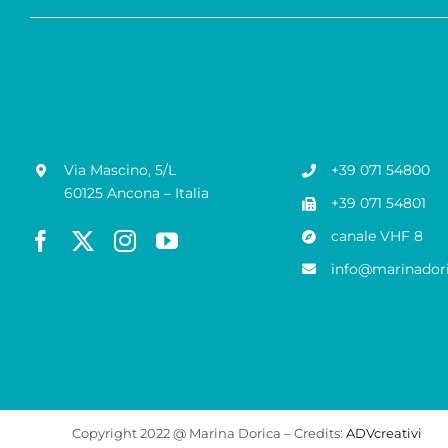
Via Mascino, 5/L
+39 071 54800
60125 Ancona – Italia
+39 071 54801
canale VHF 8
info@marinadori
Copyright 2022 @ Marina Dorica – Credits:
ADVcreativi