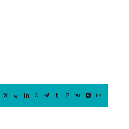
acebook
X
Reddit
LinkedIn
WhatsApp
Telegram
Tumblr
Pinterest
Vk
Xing
Email