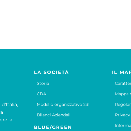
LA SOCIETÀ
IL MA
Storia
Caratte
CDA
Mappa d
d’Italia,
Modello organizzativo 231
Regola
la
Bilanci Aziendali
Privacy
ere la
Informa
BLUE/GREEN