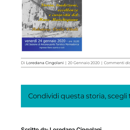
Di
Loredana Cingolani
|
20 Gennaio 2020
|
Commenti disa
Condividi questa storia, scegli
Scritto da:
Loredana Cingolani