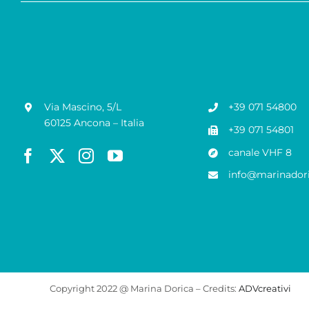
Via Mascino, 5/L
+39 071 54800
60125 Ancona – Italia
+39 071 54801
canale VHF 8
info@marinadori
Copyright 2022 @ Marina Dorica – Credits:
ADVcreativi