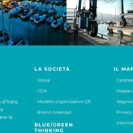
LA SOCIETÀ
IL MA
Storia
Caratte
CDA
Mappa d
d’Italia,
Modello organizzativo 231
Regola
la
Bilanci Aziendali
Privacy
ere la
Informa
BLUE/GREEN
THINKING