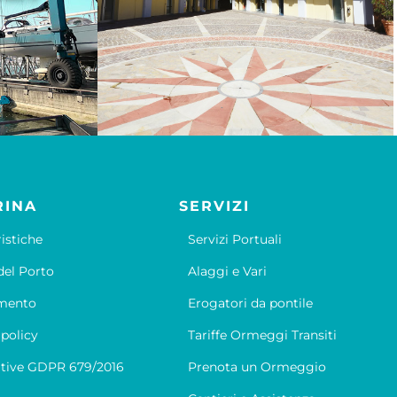
RINA
SERVIZI
ristiche
Servizi Portuali
el Porto
Alaggi e Vari
mento
Erogatori da pontile
 policy
Tariffe Ormeggi Transiti
tive GDPR 679/2016
Prenota un Ormeggio