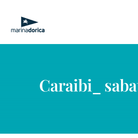
Salta
al
contenuto
Caraibi_ saba