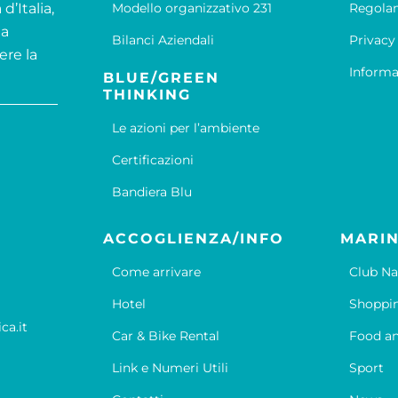
d’Italia,
Modello organizzativo 231
Regola
la
Bilanci Aziendali
Privacy
ere la
Informa
BLUE/GREEN
THINKING
Le azioni per l’ambiente
Certificazioni
Bandiera Blu
ACCOGLIENZA/INFO
MARIN
Come arrivare
Club Na
Hotel
Shoppi
ca.it
Car & Bike Rental
Food an
Link e Numeri Utili
Sport