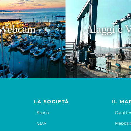
Webcam
Alaggi e V
LA SOCIETÀ
IL MA
Storia
Caratte
CDA
Mappa d