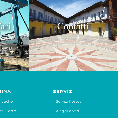
ari
Contatti
RINA
SERVIZI
ristiche
Servizi Portuali
el Porto
Alaggi e Vari