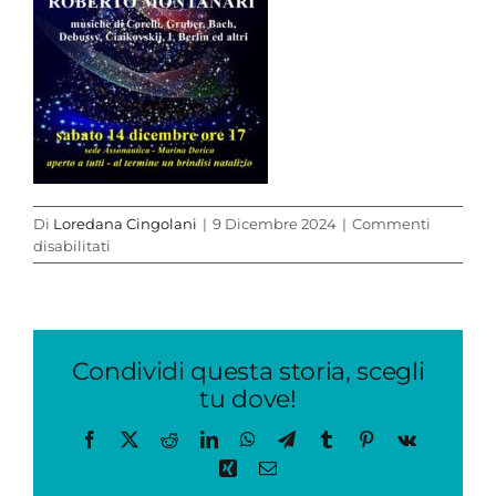
Di
Loredana Cingolani
|
9 Dicembre 2024
|
Commenti
su
disabilitati
Montanari
concerto
Natale
14dic2024_red
Condividi questa storia, scegli
tu dove!
Facebook
X
Reddit
LinkedIn
WhatsApp
Telegram
Tumblr
Pinterest
Vk
Xing
Email