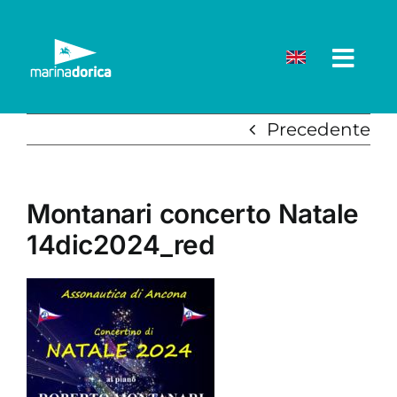
Salta
al
contenuto
Precedente
Montanari concerto Natale
14dic2024_red