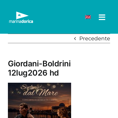
Salta
al
contenuto
Precedente
Giordani-Boldrini
12lug2026 hd