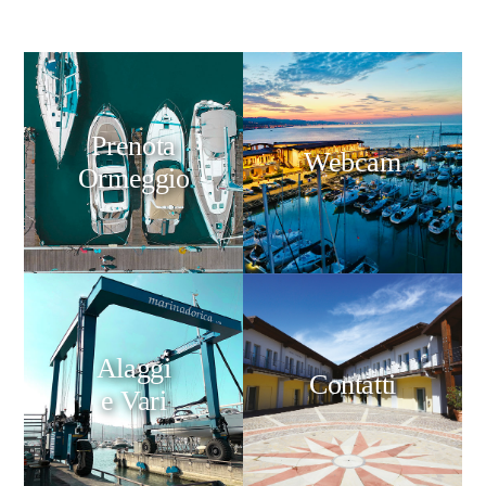
Prenota
Webcam
Ormeggio
Alaggi
Contatti
e Vari