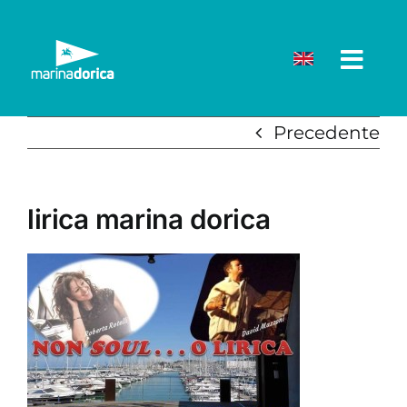
Salta
al
contenuto
Precedente
lirica marina dorica