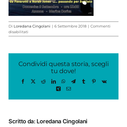
Di
Loredana Cingolani
|
6 Settembre 2018
|
Commenti
su
disabilitati
lirica
marina
dorica
Condividi questa storia, scegli
tu dove!
Facebook
X
Reddit
LinkedIn
WhatsApp
Telegram
Tumblr
Pinterest
Vk
Xing
Email
Scritto da:
Loredana Cingolani