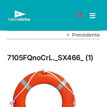
Salta
al
contenuto
Precedente
7105FQnoCrL._SX466_ (1)