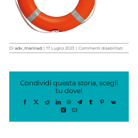
su
Di
adv_marinad
|
17 Luglio 2023
|
Commenti disabilitati
7105FQ
(1)
Condividi questa storia, scegli
tu dove!
Facebook
X
Reddit
LinkedIn
WhatsApp
Telegram
Tumblr
Pinterest
Vk
Xing
Email