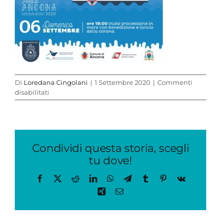
Di
Loredana Cingolani
|
1 Settembre 2020
|
Commenti
su
disabilitati
FESTA
DEL
MARE
Condividi questa storia, scegli
tu dove!
Facebook
X
Reddit
LinkedIn
WhatsApp
Telegram
Tumblr
Pinterest
Vk
Xing
Email