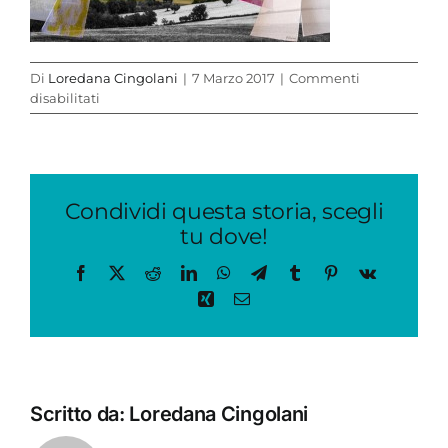
Di
Loredana Cingolani
|
7 Marzo 2017
|
Commenti
su
disabilitati
vele
armeni
Condividi questa storia, scegli
tu dove!
Facebook
X
Reddit
LinkedIn
WhatsApp
Telegram
Tumblr
Pinterest
Vk
Xing
Email
Scritto da:
Loredana Cingolani