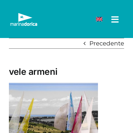
Salta
al
contenuto
Precedente
vele armeni