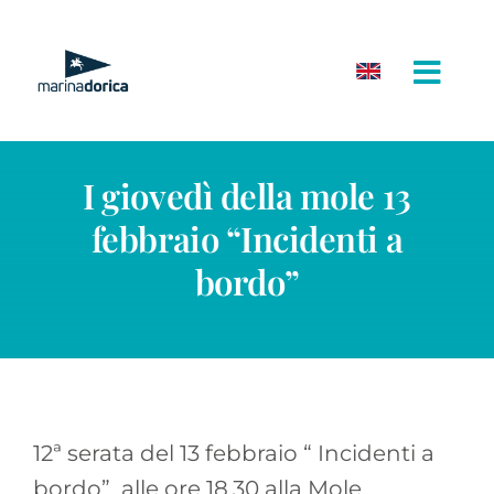
Salta
al
contenuto
I giovedì della mole 13
febbraio “Incidenti a
bordo”
12ª serata del 13 febbraio “ Incidenti a
bordo” alle ore 18.30 alla Mole