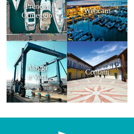
Prenota
Webcam
Ormeggio
Alaggi
Contatti
e Vari