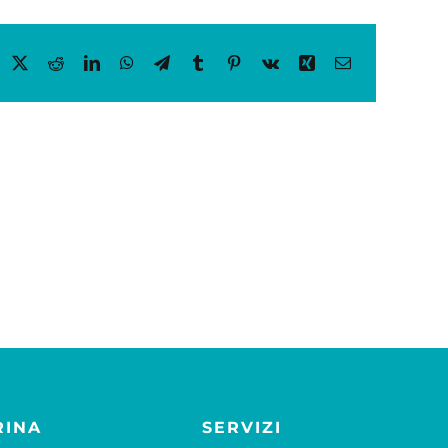
acebook
X
Reddit
LinkedIn
WhatsApp
Telegram
Tumblr
Pinterest
Vk
Xing
Email
RINA
SERVIZI