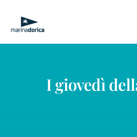
Salta
al
contenuto
I giovedì del