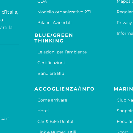
CDA
Mappa d
d’Italia,
Modello organizzativo 231
Regola
la
Bilanci Aziendali
Privacy
ere la
Informa
BLUE/GREEN
THINKING
Le azioni per l’ambiente
Certificazioni
Bandiera Blu
ACCOGLIENZA/INFO
MARIN
Come arrivare
Club Na
Hotel
Shoppi
ca.it
Car & Bike Rental
Food an
Link e Numeri Utili
Sport