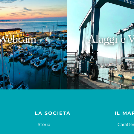
Webcam
Alaggi e V
LA SOCIETÀ
IL MA
Storia
Caratte