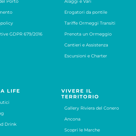
el Porto
Alaggi e Vari
mento
Erogatori da pontile
 policy
Tariffe Ormeggi Transiti
tive GDPR 679/2016
Prenota un Ormeggio
Cantieri e Assistenza
Escursioni e Charter
A LIFE
VIVERE IL
TERRITORIO
utici
Gallery Riviera del Conero
ng
Ancona
d Drink
Scopri le Marche