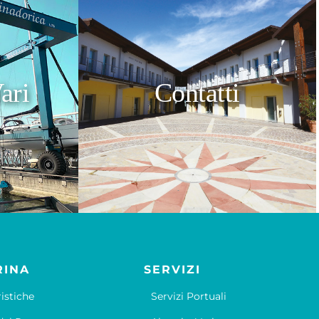
ari
Contatti
RINA
SERVIZI
ristiche
Servizi Portuali