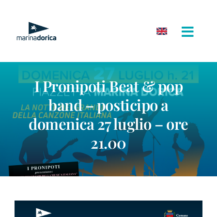
Salta
al
contenuto
I Pronipoti Beat & pop
band – posticipo a
domenica 27 luglio – ore
21.00