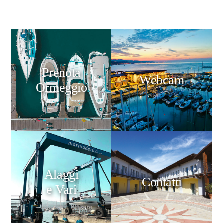
Prenota
Webcam
Ormeggio
Alaggi
Contatti
e Vari