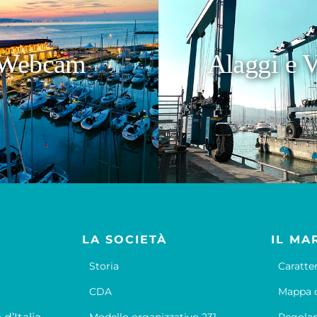
Webcam
Alaggi e V
LA SOCIETÀ
IL MA
Storia
Caratte
CDA
Mappa d