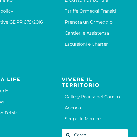
mento
Erogatori da pontile
 policy
Tariffe Ormeggi Transiti
tive GDPR 679/2016
Prenota un Ormeggio
Cantieri e Assistenza
Escursioni e Charter
A LIFE
VIVERE IL
TERRITORIO
utici
Gallery Riviera del Conero
ng
Ancona
d Drink
Scopri le Marche
Cerca