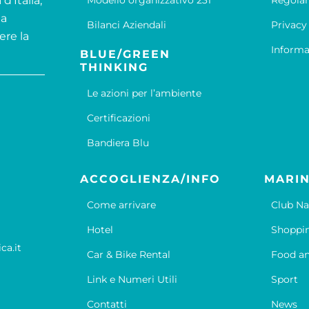
d’Italia,
Modello organizzativo 231
Regola
la
Bilanci Aziendali
Privacy
ere la
Informa
BLUE/GREEN
THINKING
Le azioni per l’ambiente
Certificazioni
Bandiera Blu
ACCOGLIENZA/INFO
MARIN
Come arrivare
Club Na
Hotel
Shoppi
ca.it
Car & Bike Rental
Food an
Link e Numeri Utili
Sport
Contatti
News