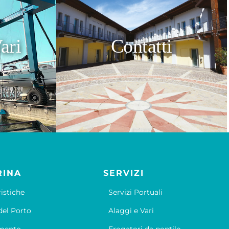
ari
Contatti
RINA
SERVIZI
ristiche
Servizi Portuali
el Porto
Alaggi e Vari