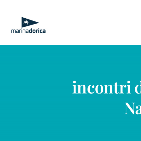
Salta
al
contenuto
incontri 
Na