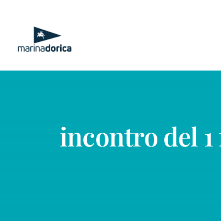
Salta
al
contenuto
incontro del 1