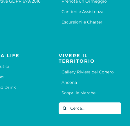
tive GDPR 679/2016
Prenota un Ormeggio
Cantieri e Assistenza
Escursioni e Charter
A LIFE
VIVERE IL
TERRITORIO
utici
Gallery Riviera del Conero
ng
Ancona
d Drink
Scopri le Marche
Cerca
per: