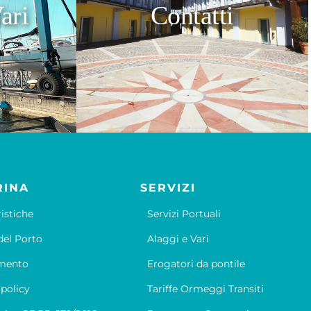
ari
Contatti
RINA
SERVIZI
ristiche
Servizi Portuali
el Porto
Alaggi e Vari
mento
Erogatori da pontile
 policy
Tariffe Ormeggi Transiti