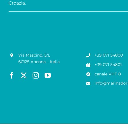
Croazia.
Via Mascino, 5/L
+39 071 54800
60125 Ancona – Italia
+39 071 54801
canale VHF 8
info@marinadori