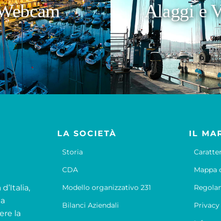
Webcam
Alaggi e V
LA SOCIETÀ
IL MA
Storia
Caratte
CDA
Mappa d
d’Italia,
Modello organizzativo 231
Regola
la
Bilanci Aziendali
Privacy
ere la