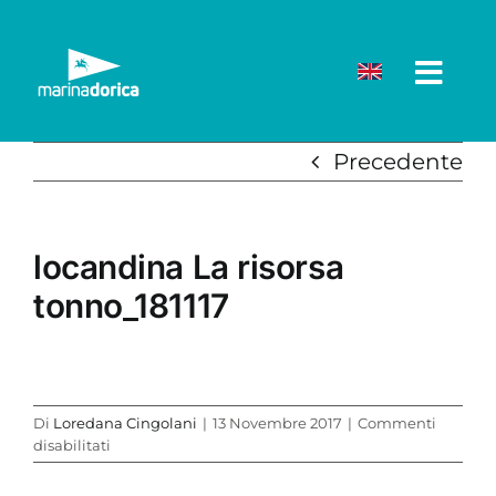
Salta
al
contenuto
Precedente
locandina La risorsa
tonno_181117
Di
Loredana Cingolani
|
13 Novembre 2017
|
Commenti
su
disabilitati
locandina
La