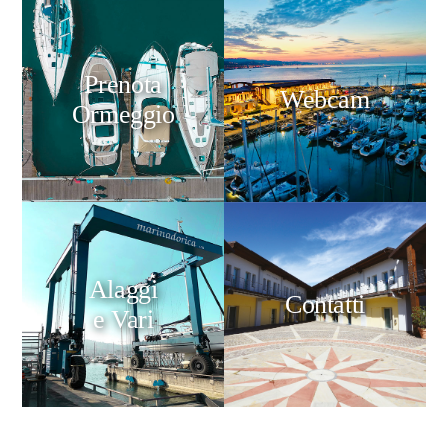
Prenota
Webcam
Ormeggio
Alaggi
Contatti
e Vari