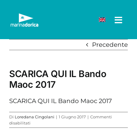
Salta
al
contenuto
Precedente
SCARICA QUI IL Bando
Maoc 2017
SCARICA QUI IL Bando Maoc 2017
Di
Loredana Cingolani
|
1 Giugno 2017
|
Commenti
su
disabilitati
SCARICA
QUI