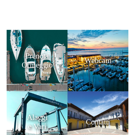
Prenota
Webcam
Ormeggio
Alaggi
Contatti
e Vari