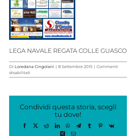
LEGA NAVALE REGATA COLLE GUASCO
Di
Loredana Cingolani
|
8 Settembre 2015
|
Commenti
su
disabilitati
Locandina
Condividi questa storia, scegli
tu dove!
Facebook
X
Reddit
LinkedIn
WhatsApp
Telegram
Tumblr
Pinterest
Vk
Xing
Email