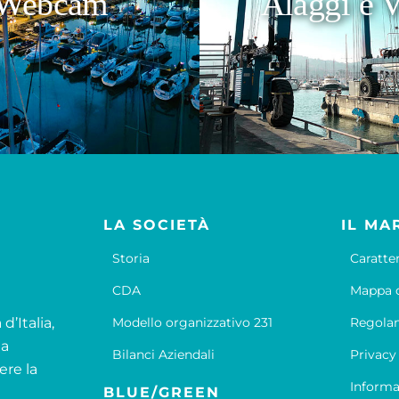
Webcam
Alaggi e V
LA SOCIETÀ
IL MA
Storia
Caratte
CDA
Mappa d
d’Italia,
Modello organizzativo 231
Regola
la
Bilanci Aziendali
Privacy
ere la
Informa
BLUE/GREEN