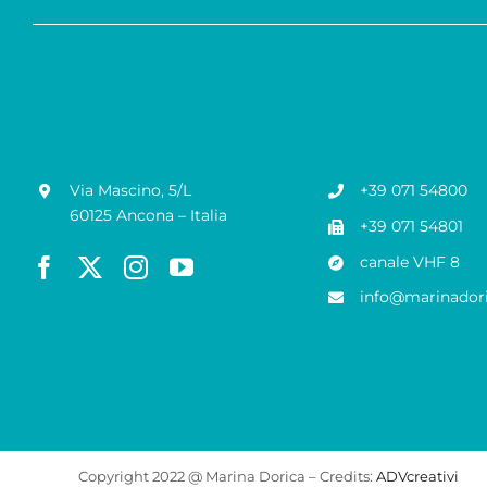
Via Mascino, 5/L
+39 071 54800
60125 Ancona – Italia
+39 071 54801
canale VHF 8
info@marinadori
Copyright 2022 @ Marina Dorica – Credits:
ADVcreativi