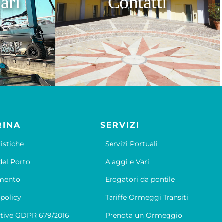
ari
Contatti
RINA
SERVIZI
ristiche
Servizi Portuali
el Porto
Alaggi e Vari
mento
Erogatori da pontile
 policy
Tariffe Ormeggi Transiti
tive GDPR 679/2016
Prenota un Ormeggio