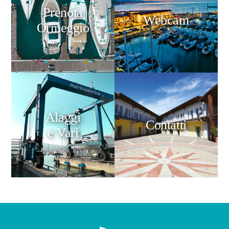
Prenota
Webcam
Ormeggio
Alaggi
Contatti
e Vari