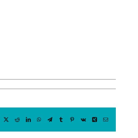
acebook
X
Reddit
LinkedIn
WhatsApp
Telegram
Tumblr
Pinterest
Vk
Xing
Email