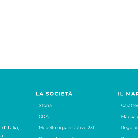
LA SOCIETÀ
IL MA
Storia
Caratte
CDA
Mappa d
d’Italia,
Modello organizzativo 231
Regola
la