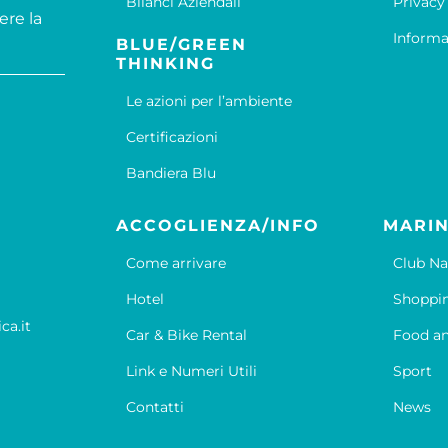
Bilanci Aziendali
Privacy
ere la
Informa
BLUE/GREEN
THINKING
Le azioni per l’ambiente
Certificazioni
Bandiera Blu
ACCOGLIENZA/INFO
MARIN
Come arrivare
Club Na
Hotel
Shoppi
ca.it
Car & Bike Rental
Food an
Link e Numeri Utili
Sport
Contatti
News