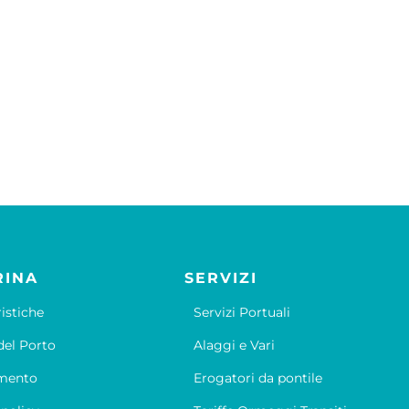
RINA
SERVIZI
ristiche
Servizi Portuali
el Porto
Alaggi e Vari
mento
Erogatori da pontile