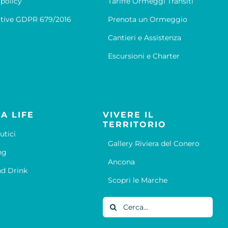
 policy
Tariffe Ormeggi Transiti
tive GDPR 679/2016
Prenota un Ormeggio
Cantieri e Assistenza
Escursioni e Charter
A LIFE
VIVERE IL
TERRITORIO
utici
Gallery Riviera del Conero
ng
Ancona
d Drink
Scopri le Marche
Cerca
per: