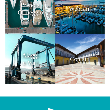
Prenota
Webcam
Ormeggio
Alaggi
Contatti
e Vari