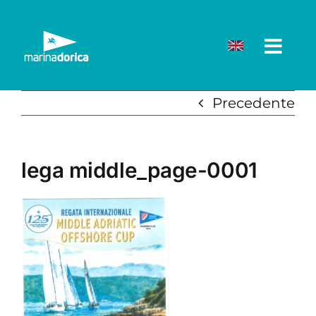
Salta
al
contenuto
Precedente
lega middle_page-0001